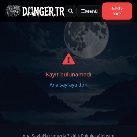
GIRIŞ
Menü
YAP
Kayıt bulunamadı
Ana sayfaya dön
Ana Sayfa
Hakkımızda
Gizlilik Politikası
İletişim