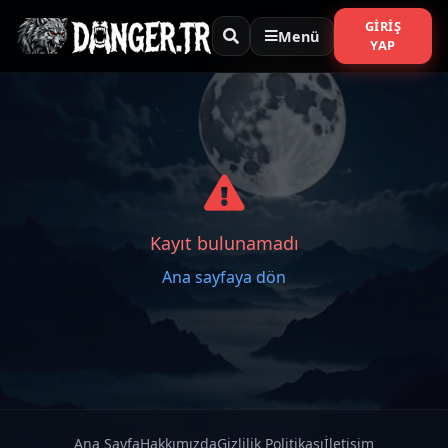
GIRIŞ
Menü
YAP
Kayıt bulunamadı
Ana sayfaya dön
Ana Sayfa
Hakkımızda
Gizlilik Politikası
İletişim