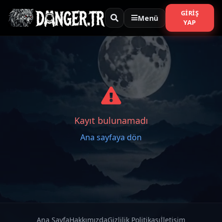
GIRIŞ
Menü
YAP
Kayıt bulunamadı
Ana sayfaya dön
Ana Sayfa
Hakkımızda
Gizlilik Politikası
İletişim