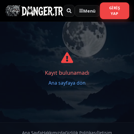
GIRIŞ
Menü
YAP
Kayıt bulunamadı
Ana sayfaya dön
Ana Sayfa
Hakkımızda
Gizlilik Politikası
İletişim