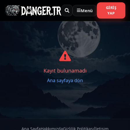
GIRIŞ
Menü
YAP
Kayıt bulunamadı
Ana sayfaya dön
Ana Sayfa
Hakkımızda
Gizlilik Politikası
İletişim