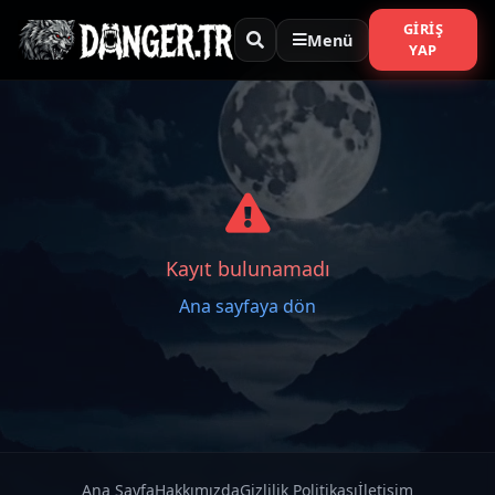
GIRIŞ
Menü
YAP
Kayıt bulunamadı
Ana sayfaya dön
Ana Sayfa
Hakkımızda
Gizlilik Politikası
İletişim