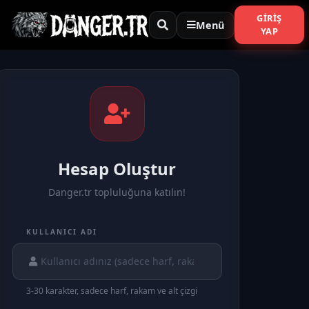
GIRIŞ
Menü
YAP
Hesap Oluştur
Danger.tr topluluğuna katılın!
KULLANICI ADI
3-30 karakter, sadece harf, rakam ve alt çizgi